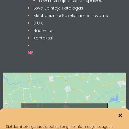
Lova spintoje plokštės spalvos
Lova Spintoje Katalogas
Mechanizmai Pakeliamoms Lovoms
D.U.K
Naujienos
Kontaktai
Spustelėkite, kad priimtumėte
rinkodara slapukus ir įgalintumėte šį
turinį
Siekdami teikti geriausią patirtį, įrenginio informacijai saugoti ir