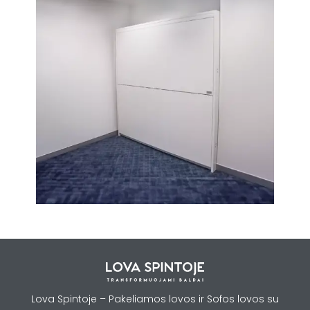
Lova Spintoje – Pakeliamos lovos ir Sofos lovos su