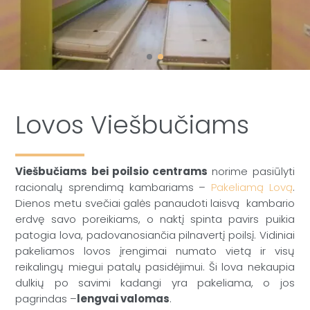
Lovos Viešbučiams
Viešbučiams bei poilsio centrams
norime pasiūlyti
racionalų sprendimą kambariams –
Pakeliamą Lovą
.
Dienos metu svečiai galės panaudoti laisvą kambario
erdvę savo poreikiams, o naktį spinta pavirs puikia
patogia lova, padovanosiančia pilnavertį poilsį. Vidiniai
pakeliamos lovos įrengimai numato vietą ir visų
reikalingų miegui patalų pasidėjimui. Ši lova nekaupia
dulkių po savimi kadangi yra pakeliama, o jos
pagrindas –
lengvai valomas
.