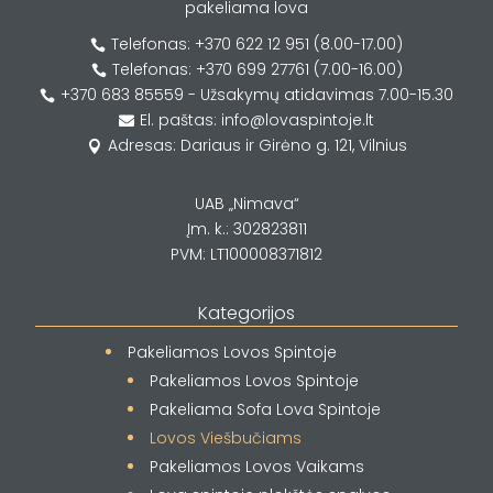
pakeliama lova
Telefonas: +370 622 12 951 (8.00-17.00)

Telefonas: +370 699 27761 (7.00-16.00)

+370 683 85559 - Užsakymų atidavimas 7.00-15.30

El. paštas: info@lovaspintoje.lt

Adresas: Dariaus ir Girėno g. 121, Vilnius

UAB „Nimava“
Įm. k.: 302823811
PVM: LT100008371812
Kategorijos
Pakeliamos Lovos Spintoje
Pakeliamos Lovos Spintoje
Pakeliama Sofa Lova Spintoje
Lovos Viešbučiams
Pakeliamos Lovos Vaikams