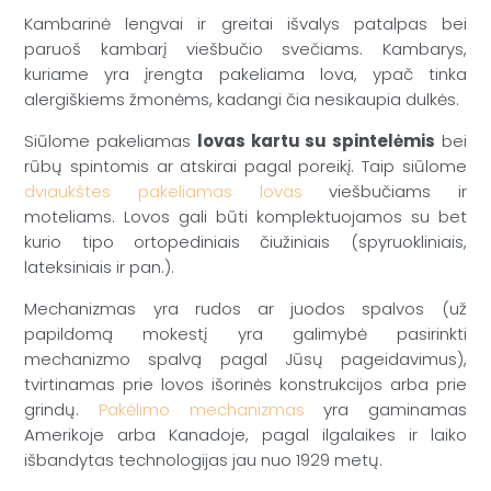
Kambarinė lengvai ir greitai išvalys patalpas bei
paruoš kambarį viešbučio svečiams. Kambarys,
kuriame yra įrengta pakeliama lova, ypač tinka
alergiškiems žmonėms, kadangi čia nesikaupia dulkės.
Siūlome pakeliamas
lovas kartu su spintelėmis
bei
rūbų spintomis ar atskirai pagal poreikį. Taip siūlome
dviaukštes pakeliamas lovas
viešbučiams ir
moteliams. Lovos gali būti komplektuojamos su bet
kurio tipo ortopediniais čiužiniais (spyruokliniais,
lateksiniais ir pan.).
Mechanizmas yra rudos ar juodos spalvos (už
papildomą mokestį yra galimybė pasirinkti
mechanizmo spalvą pagal Jūsų pageidavimus),
tvirtinamas prie lovos išorinės konstrukcijos arba prie
grindų.
Pakėlimo mechanizmas
yra gaminamas
Amerikoje arba Kanadoje, pagal ilgalaikes ir laiko
išbandytas technologijas jau nuo 1929 metų.