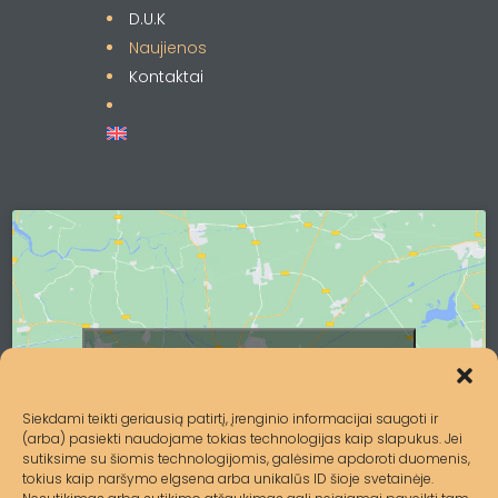
D.U.K
Naujienos
Kontaktai
Spustelėkite, kad priimtumėte
rinkodara slapukus ir įgalintumėte šį
turinį
Siekdami teikti geriausią patirtį, įrenginio informacijai saugoti ir
(arba) pasiekti naudojame tokias technologijas kaip slapukus. Jei
sutiksime su šiomis technologijomis, galėsime apdoroti duomenis,
tokius kaip naršymo elgsena arba unikalūs ID šioje svetainėje.