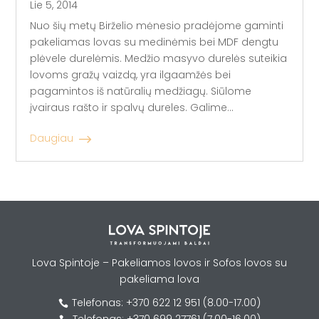
Lie 5, 2014
Nuo šių metų Birželio mėnesio pradėjome gaminti
pakeliamas lovas su medinėmis bei MDF dengtu
plėvele durelėmis. Medžio masyvo durelės suteikia
lovoms gražų vaizdą, yra ilgaamžės bei
pagamintos iš natūralių medžiagų. Siūlome
įvairaus rašto ir spalvų dureles. Galime...
Daugiau
Lova Spintoje – Pakeliamos lovos ir Sofos lovos su
pakeliama lova
Telefonas: +370 622 12 951 (8.00-17.00)
