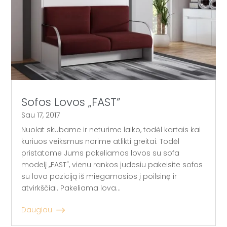
Sofos Lovos „FAST”
Sau 17, 2017
Nuolat skubame ir neturime laiko, todėl kartais kai
kuriuos veiksmus norime atlikti greitai. Todėl
pristatome Jums pakeliamos lovos su sofa
modelį ,,FAST", vienu rankos judesiu pakeisite sofos
su lova poziciją iš miegamosios į poilsinę ir
atvirkščiai. Pakeliama lova...
Daugiau