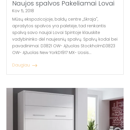
Naujos spalvos Pakeliamai Lovai
Kov 5, 2018
Mūsų ekspozicojoje, baldų centre ,,Skraja",
aprašytos spalvos yra paletėje, tad renkantis
spalvą savo naujai Lovai Spintoje klauskite
vadybininko dėl naujesnių spalvų. Spalvų kodai bei
pavadinimai: D3821 OW- Ąžuolas StockholmD3823
OW- Ąžuolas New YorkD1917 MX- Uosis...
Daugiau