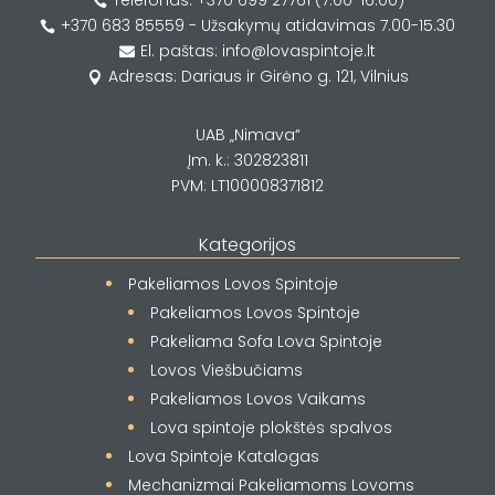
Telefonas: +370 699 27761 (7.00-16.00)

+370 683 85559 - Užsakymų atidavimas 7.00-15.30

El. paštas: info@lovaspintoje.lt

Adresas: Dariaus ir Girėno g. 121, Vilnius

UAB „Nimava“
Įm. k.: 302823811
PVM: LT100008371812
Kategorijos
Pakeliamos Lovos Spintoje
Pakeliamos Lovos Spintoje
Pakeliama Sofa Lova Spintoje
Lovos Viešbučiams
Pakeliamos Lovos Vaikams
Lova spintoje plokštės spalvos
Lova Spintoje Katalogas
Mechanizmai Pakeliamoms Lovoms