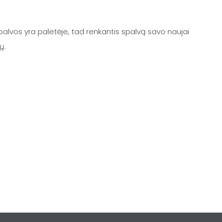
palvos yra paletėje, tad renkantis spalvą savo naujai
vų
.