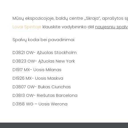
Mūsų ekspozicojoje, baldų centre ,,Skraja”, aprašytos s
Lovai Spintoje
klauskite vadybininko dėl
naujesnių spal
Spalvų kodai bei pavadinimai:
D3821 OW- Ąžuolas Stockholm
D3823 OW- Ąžuolas New York
D1917 MX- Uosis Milanas
D1926 MX- Uosis Maskva
D3807 OW- Bukas Ciurichas
D3813 OW- Riešutas Barcelona
D3158 WG – Uosis Werona