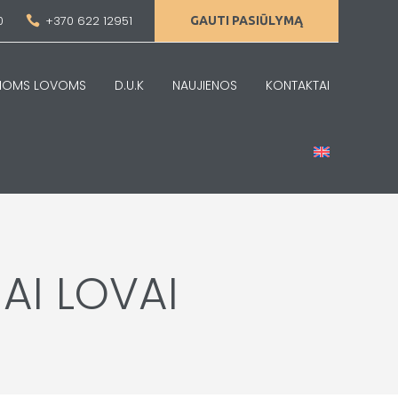
0
+370 622 12951

GAUTI PASIŪLYMĄ
AMOMS LOVOMS
D.U.K
NAUJIENOS
KONTAKTAI
AI LOVAI