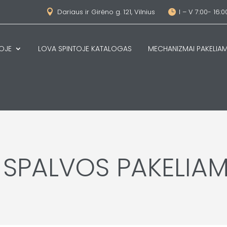
Dariaus ir Girėno g. 121, Vilnius
I – V 7:00- 16:0


OJE
LOVA SPINTOJE KATALOGAS
MECHANIZMAI PAKELI
SPALVOS PAKELIAM