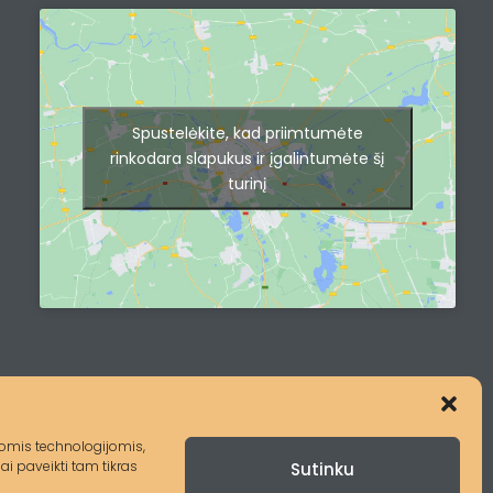
Spustelėkite, kad priimtumėte
rinkodara slapukus ir įgalintumėte šį
turinį
šiomis technologijomis,
i paveikti tam tikras
Sutinku