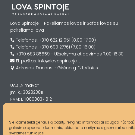
Lova Spintoje – Pakeliamos lovos ir Sofos lovos su
pakeliama lova
Telefonas: +370 622 12 951 (8.00-17.00)

Telefonas: +370 699 27761 (7.00-16.00)

+370 683 85559 - Užsakymų atidavimas 7.00-15.30

El. paštas: info@lovaspintoje.lt

Adresas: Dariaus ir Girėno g. 121, Vilnius

UAB „Nimava“
Įm. k.: 302823811
PVM: LT100008371812
Siekdami teikti geriausią patirtį, įrenginio informacijai saugoti ir (a
galėsime apdoroti duomenis, tokius kaip naršymo elgsena arba unikalū
svetainės funkcijas.