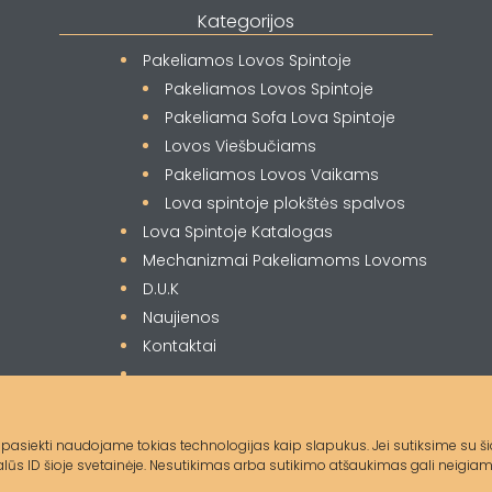
Kategorijos
Pakeliamos Lovos Spintoje
Pakeliamos Lovos Spintoje
Pakeliama Sofa Lova Spintoje
Lovos Viešbučiams
Pakeliamos Lovos Vaikams
Lova spintoje plokštės spalvos
Lova Spintoje Katalogas
Mechanizmai Pakeliamoms Lovoms
D.U.K
Naujienos
Kontaktai
rba) pasiekti naudojame tokias technologijas kaip slapukus. Jei sutiksime su 
s ID šioje svetainėje. Nesutikimas arba sutikimo atšaukimas gali neigiama