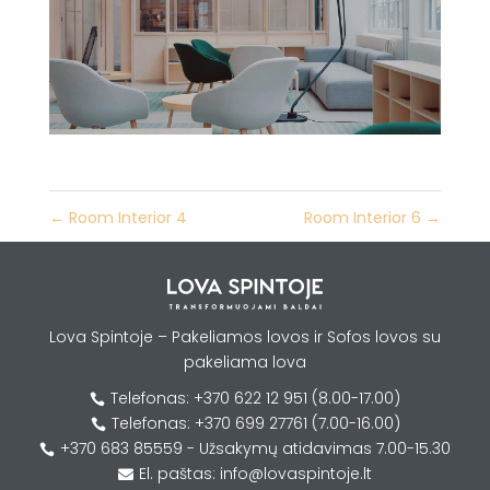
←
Room Interior 4
Room Interior 6
→
Lova Spintoje – Pakeliamos lovos ir Sofos lovos su
pakeliama lova
Telefonas: +370 622 12 951 (8.00-17.00)

Telefonas: +370 699 27761 (7.00-16.00)

+370 683 85559 - Užsakymų atidavimas 7.00-15.30

El. paštas: info@lovaspintoje.lt
