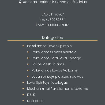
Adresas: Dariaus ir Girėno g. 121, Vilnius

UAB „Nimava“
Įm. k.: 302823811
PVM: LT100008371812
Kategorijos
Pakeliamos Lovos Spintoje
Pakeliamos Lovos Spintoje
Pakeliama Sofa Lova Spintoje
Lovos Viešbučiams
Pakeliamos Lovos Vaikams
Lova spintoje plokštės spalvos
Lova Spintoje Katalogas
Mechanizmai Pakeliamoms Lovoms
D.U.K
Naujienos