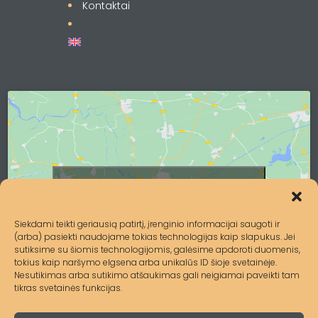
Kontaktai
Spustelėkite, kad priimtumėte
rinkodara slapukus ir įgalintumėte šį
turinį
Siekdami teikti geriausią patirtį, įrenginio informacijai saugoti ir
(arba) pasiekti naudojame tokias technologijas kaip slapukus. Jei
sutiksime su šiomis technologijomis, galėsime apdoroti duomenis,
tokius kaip naršymo elgsena arba unikalūs ID šioje svetainėje.
Nesutikimas arba sutikimo atšaukimas gali neigiamai paveikti tam
tikras svetainės funkcijas.