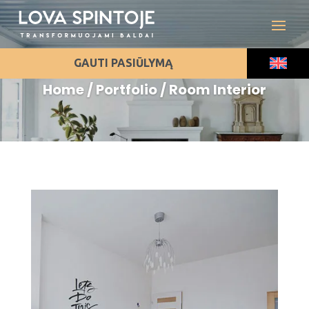
Room Interior
GAUTI PASIŪLYMĄ
Home / Portfolio / Room Interior