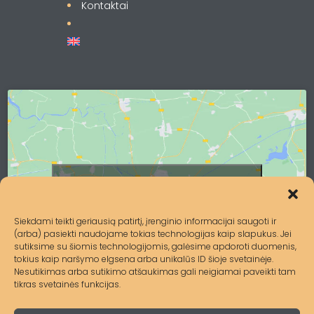
Kontaktai
Spustelėkite, kad priimtumėte
rinkodara slapukus ir įgalintumėte šį
turinį
Siekdami teikti geriausią patirtį, įrenginio informacijai saugoti ir
(arba) pasiekti naudojame tokias technologijas kaip slapukus. Jei
sutiksime su šiomis technologijomis, galėsime apdoroti duomenis,
tokius kaip naršymo elgsena arba unikalūs ID šioje svetainėje.
Nesutikimas arba sutikimo atšaukimas gali neigiamai paveikti tam
tikras svetainės funkcijas.