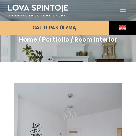
Room Interior
GAUTI PASIŪLYMĄ
Home / Portfolio / Room Interior