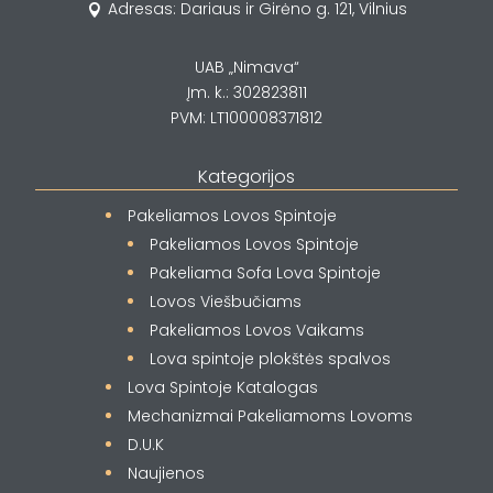
Adresas: Dariaus ir Girėno g. 121, Vilnius

UAB „Nimava“
Įm. k.: 302823811
PVM: LT100008371812
Kategorijos
Pakeliamos Lovos Spintoje
Pakeliamos Lovos Spintoje
Pakeliama Sofa Lova Spintoje
Lovos Viešbučiams
Pakeliamos Lovos Vaikams
Lova spintoje plokštės spalvos
Lova Spintoje Katalogas
Mechanizmai Pakeliamoms Lovoms
D.U.K
Naujienos