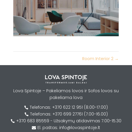
Room Interior 2
→
Lova Spintoje – Pakeliamos lovos ir Sofos lovos su
pakeliama lova
Telefonas: +370 622 12 951 (8.00-17.00)

Telefonas: +370 699 27761 (7.00-16.00)

+370 683 85559 - Užsakymų atidavimas 7.00-15.30

El. paštas: info@lovaspintoje.lt
