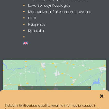
Lova Spintoje Katalogas
Mechanizmai Pakeliamoms Lovoms
D.U.K
Naujienos
Kontaktai
Spustelėkite, kad priimtumėte
rinkodara slapukus ir įgalintumėte šį
turinį
Siekdami teikti geriausią patirtį, įrenginio informacijai saugoti ir