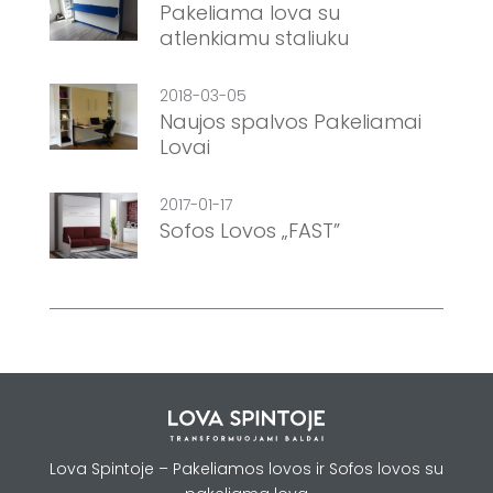
Pakeliama lova su
atlenkiamu staliuku
2018-03-05
Naujos spalvos Pakeliamai
Lovai
2017-01-17
Sofos Lovos „FAST”
Lova Spintoje – Pakeliamos lovos ir Sofos lovos su