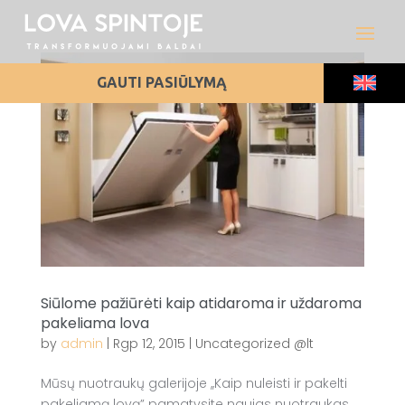
GAUTI PASIŪLYMĄ
Siūlome pažiūrėti kaip atidaroma ir uždaroma
pakeliama lova
by
admin
|
Rgp 12, 2015
|
Uncategorized @lt
Mūsų nuotraukų galerijoje ,,Kaip nuleisti ir pakelti
pakeliamą lovą” pamatysite naujas nuotraukas.