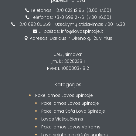
pakeliama lova
Telefonas: +370 622 12 951 (8.00-17.00)

Telefonas: +370 699 27761 (7.00-16.00)

+370 683 85559 - Užsakymų atidavimas 7.00-15.30

El. paštas: info@lovaspintoje.lt

Adresas: Dariaus ir Girėno g. 121, Vilnius

UAB „Nimava“
Įm. k.: 302823811
PVM: LT100008371812
Kategorijos
Pakeliamos Lovos Spintoje
Pakeliamos Lovos Spintoje
Pakeliama Sofa Lova Spintoje
Lovos Viešbučiams
Pakeliamos Lovos Vaikams
Lova spintoje plokštės spalvos