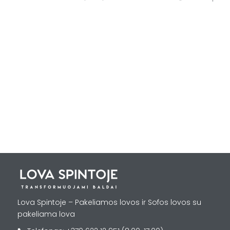
Lova Spintoje – Pakeliamos lovos ir Sofos lovos su
pakeliama lova