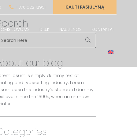
0
+370 622 12951

GAUTI PASIŪLYMĄ
Search
AMOMS LOVOMS
D.U.K
NAUJIENOS
KONTAKTAI
About our blog
orem Ipsum is simply dummy text of
rinting and typesetting industry. Lorem
psum been the industry’s standard dummy
ext ever since the 1500s, when an unknown
rinter.
Categories