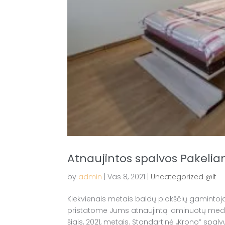
Atnaujintos spalvos Pakel
by
admin
|
Vas 8, 2021
|
Uncategorized @lt
Kiekvienais metais baldų plokščių gamintoj
pristatome Jums atnaujintą laminuotų medžio 
šiais, 2021, metais. Standartinė ,,Krono” spal