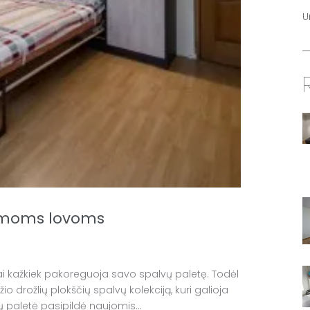
U
iamoms lovoms
ai kažkiek pakoreguoja savo spalvų paletę. Todėl
drožlių plokščių spalvų kolekciją, kuri galioja
vų paletė pasipildė naujomis...