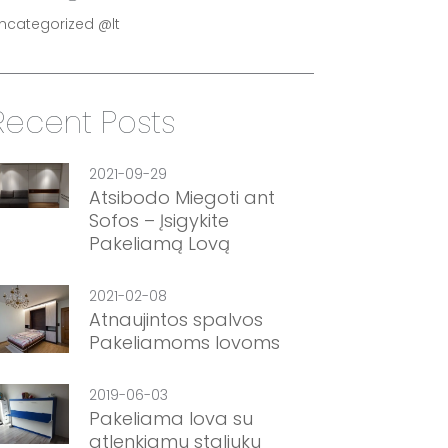
ncategorized @lt
Recent Posts
2021-09-29
Atsibodo Miegoti ant
Sofos – Įsigykite
Pakeliamą Lovą
2021-02-08
Atnaujintos spalvos
Pakeliamoms lovoms
2019-06-03
Pakeliama lova su
atlenkiamu staliuku