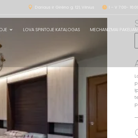
Dariaus ir Girėno g. 121, Vilnius
I – V 7:00- 16:0


OJE
LOVA SPINTOJE KATALOGAS
MECHANIZMAI PAKELI
L
p
I
t
p