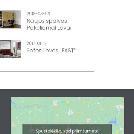
2018-03-05
Naujos spalvos
Pakeliamai Lovai
2017-01-17
Sofos Lovos „FAST”
Spustelėkite, kad priimtumėte