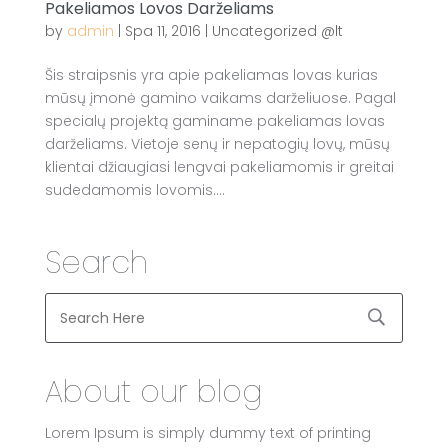
Pakeliamos Lovos Darželiams
by
admin
|
Spa 11, 2016
|
Uncategorized @lt
Šis straipsnis yra apie pakeliamas lovas kurias
mūsų įmonė gamino vaikams darželiuose. Pagal
specialų projektą gaminame pakeliamas lovas
darželiams. Vietoje senų ir nepatogių lovų, mūsų
klientai džiaugiasi lengvai pakeliamomis ir greitai
sudedamomis lovomis....
Search
About our blog
Lorem Ipsum is simply dummy text of printing