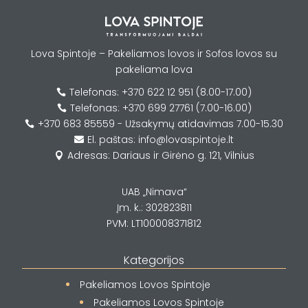
Lova Spintoje – Pakeliamos lovos ir Sofos lovos su
pakeliama lova
Telefonas: +370 622 12 951 (8.00-17.00)

Telefonas: +370 699 27761 (7.00-16.00)

+370 683 85559 - Užsakymų atidavimas 7.00-15.30

El. paštas: info@lovaspintoje.lt

Adresas: Dariaus ir Girėno g. 121, Vilnius

UAB „Nimava“
Įm. k.: 302823811
PVM: LT100008371812
Kategorijos
Pakeliamos Lovos Spintoje
Pakeliamos Lovos Spintoje