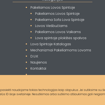
Pakeliamos Lovos Spintoje
Pakeliamos Lovos Spintoje
Pakeliama Sofa Lova Spintoje
Lovos Viešbučiams
Pakeliamos Lovos Vaikams
Lova spintoje plokštės spalvos
Lova Spintoje Katalogas
Mechanizmai Pakeliamoms Lovoms
D.U.K
Naujienos
Kontaktai
rba) pasiekti naudojame tokias technologijas kaip slapukus. Jei sutiksime su 
s ID šioje svetainėje. Nesutikimas arba sutikimo atšaukimas gali neigiama