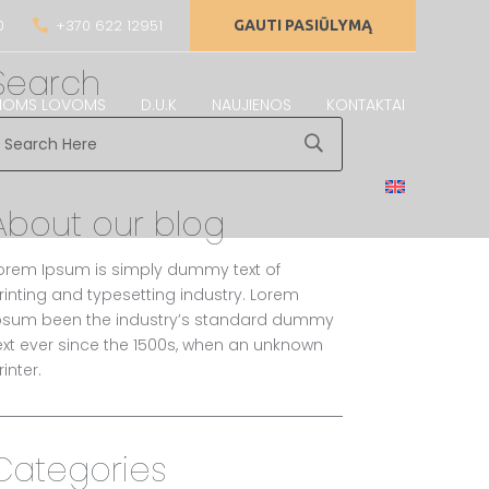
0
+370 622 12951

GAUTI PASIŪLYMĄ
Search
AMOMS LOVOMS
D.U.K
NAUJIENOS
KONTAKTAI
About our blog
orem Ipsum is simply dummy text of
rinting and typesetting industry. Lorem
psum been the industry’s standard dummy
ext ever since the 1500s, when an unknown
rinter.
Categories