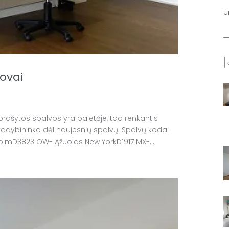
U
ovai
aprašytos spalvos yra paletėje, tad renkantis
 vadybininko dėl naujesnių spalvų. Spalvų kodai
olmD3823 OW- Ąžuolas New YorkD1917 MX-...