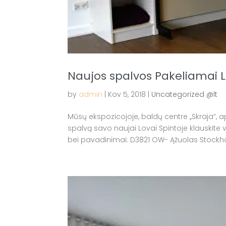
Naujos spalvos Pakeliamai L
by
admin
|
Kov 5, 2018
|
Uncategorized @lt
Mūsų ekspozicojoje, baldų centre ,,Skraja”, 
spalvą savo naujai Lovai Spintoje klauskite
bei pavadinimai: D3821 OW- Ąžuolas Stockh