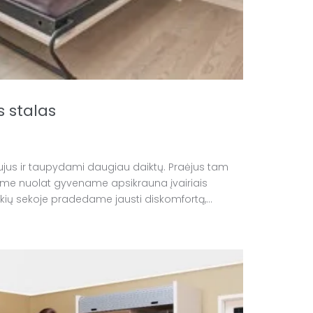
 stalas
us ir taupydami daugiau daiktų. Praėjus tam
iame nuolat gyvename apsikrauna įvairiais
įvykių sekoje pradedame jausti diskomfortą,...