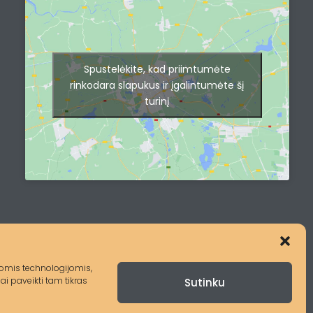
Spustelėkite, kad priimtumėte
rinkodara slapukus ir įgalintumėte šį
turinį
šiomis technologijomis,
i paveikti tam tikras
Sutinku