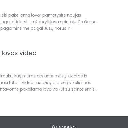
pakelti pakeliamą lovą” pamatysite naujas
ngai atidaryti ir uždaryti lovą spintoje. Prašome
ovą pagaminsime pagal Jūsų norus ir...
lovos video
ilmuku, kurį mums atsiuntė mūsų klientas iš
alinasi foto ir video medžiaga apie pakeliamas
tavome pakeliamą lovą vaikui su spintelėmis...
Kategorijos