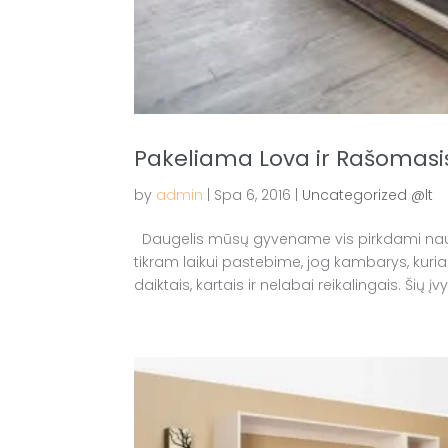
Pakeliama Lova ir Rašomasis
by
admin
|
Spa 6, 2016
|
Uncategorized @lt
Daugelis mūsų gyvename vis pirkdami nauj
tikram laikui pastebime, jog kambarys, kur
daiktais, kartais ir nelabai reikalingais. Šių 