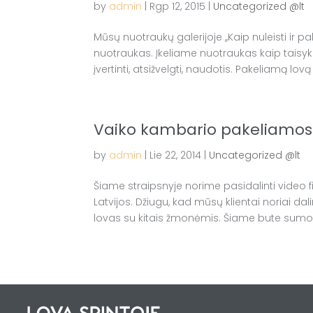
by
admin
|
Rgp 12, 2015
|
Uncategorized @lt
Mūsų nuotraukų galerijoje ,,Kaip nuleisti ir 
nuotraukas. Įkeliame nuotraukas kaip taisykli
įvertinti, atsižvelgti, naudotis. Pakeliamą l
Vaiko kambario pakeliamos 
by
admin
|
Lie 22, 2014
|
Uncategorized @lt
Šiame straipsnyje norime pasidalinti video f
Latvijos. Džiugu, kad mūsų klientai noriai d
lovas su kitais žmonėmis. Šiame bute sumon