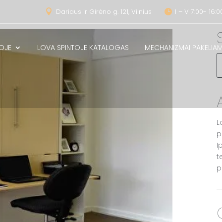
Dariaus ir Girėno g. 121, Vilnius
I – V 7:00- 16:0


OJE
LOVA SPINTOJE KATALOGAS
MECHANIZMAI PAKELI
L
p
I
t
p