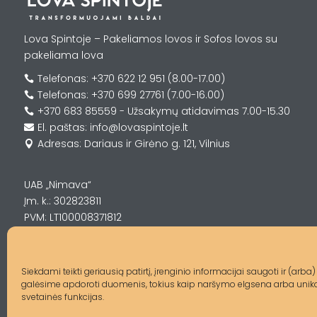
Lova Spintoje – Pakeliamos lovos ir Sofos lovos su
pakeliama lova
Telefonas: +370 622 12 951 (8.00-17.00)

Telefonas: +370 699 27761 (7.00-16.00)

+370 683 85559 - Užsakymų atidavimas 7.00-15.30

El. paštas: info@lovaspintoje.lt

Adresas: Dariaus ir Girėno g. 121, Vilnius

UAB „Nimava“
Įm. k.: 302823811
PVM: LT100008371812
Siekdami teikti geriausią patirtį, įrenginio informacijai saugoti ir (a
galėsime apdoroti duomenis, tokius kaip naršymo elgsena arba unikalū
svetainės funkcijas.