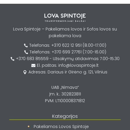
Lova Spintoje – Pakeliamos lovos ir Sofos lovos su
pakeliama lova
Telefonas: +370 622 12 951 (8.00-17.00)

Telefonas: +370 699 27761 (7.00-16.00)

+370 683 85559 - Užsakymų atidavimas 7.00-15.30

El. paštas: info@lovaspintoje.lt

Adresas: Dariaus ir Girėno g. 121, Vilnius

UAB „Nimava“
Įm. k.: 302823811
PVM: LT100008371812
Kategorijos
Pakeliamos Lovos Spintoje