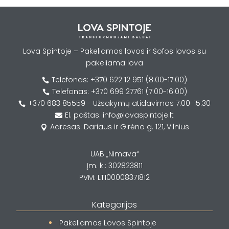
Lova Spintoje – Pakeliamos lovos ir Sofos lovos su
pakeliama lova
Telefonas: +370 622 12 951 (8.00-17.00)

Telefonas: +370 699 27761 (7.00-16.00)

+370 683 85559 - Užsakymų atidavimas 7.00-15.30

El. paštas: info@lovaspintoje.lt

Adresas: Dariaus ir Girėno g. 121, Vilnius

UAB „Nimava“
Įm. k.: 302823811
PVM: LT100008371812
Kategorijos
Pakeliamos Lovos Spintoje