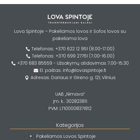
Lova Spintoje – Pakeliamos lovos ir Sofos lovos su
pakeliama lova
Telefonas: +370 622 12 951 (8.00-17.00)

Telefonas: +370 699 27761 (7.00-16.00)

+370 683 85559 - Užsakymų atidavimas 7.00-15.30

El. paštas: info@lovaspintoje.lt

Adresas: Dariaus ir Girėno g. 121, Vilnius

UAB „Nimava“
Įm. k.: 302823811
PVM: LT100008371812
Kategorijos
Pakeliamos Lovos Spintoje